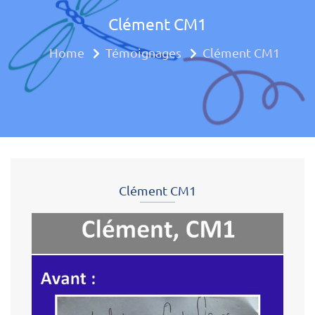
Clément CM1
Approche mul
Home
Témoignages
Clément CM1
Clément CM1