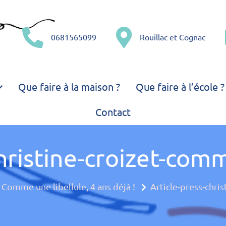
0681565099
Rouillac et Cognac
– Comme une libellule – 
'amusant !
Que faire à la maison ?
Que faire à l’école ?
e multiple
Contact
hristine-croizet-com
Comme une libellule, 4 ans déjà !
Article-press-chri