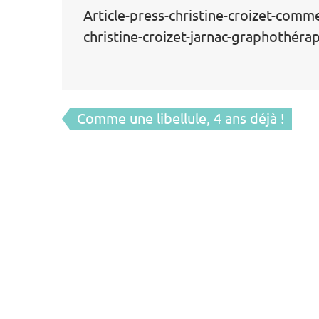
Article-press-christine-croizet-comme-
christine-croizet-jarnac-graphothéra
Navigation
Comme une libellule, 4 ans déjà !
de
l’article