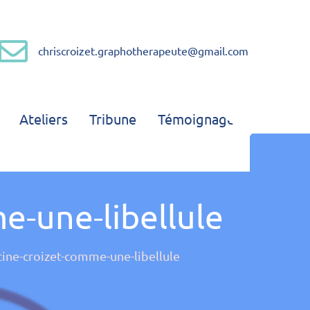
chriscroizet.graphotherapeute@gmail.com
Graphothérapeute
Ateliers
Tribune
Témoignages
me-une-libellule
stine-croizet-comme-une-libellule