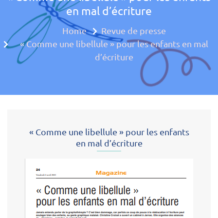
en mal d’écriture
Approche mul
Home
Revue de presse
« Comme une libellule » pour les enfants en mal
d’écriture
« Comme une libellule » pour les enfants
en mal d’écriture