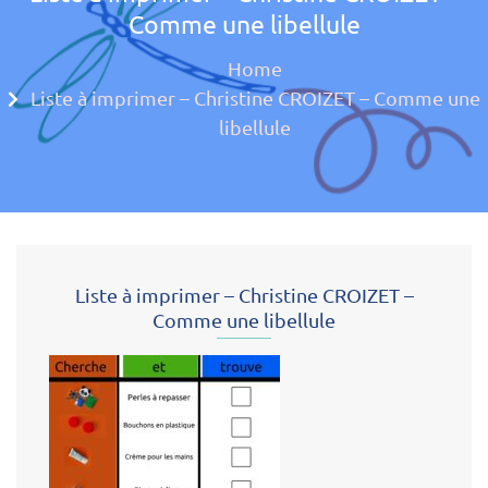
Comme une libellule
Approche mul
Home
Liste à imprimer – Christine CROIZET – Comme une
libellule
Liste à imprimer – Christine CROIZET –
Comme une libellule