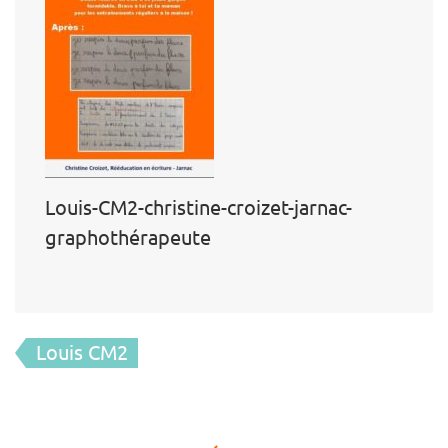
Louis-CM2-christine-croizet-jarnac-
graphothérapeute
Navigation
Louis CM2
de
l’article