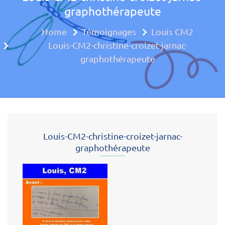
graphothérapeute
Approche mul
Home
Témoignages
Louis CM2
Louis-CM2-christine-croizet-jarnac-
graphothérapeute
Louis-CM2-christine-croizet-jarnac-
graphothérapeute