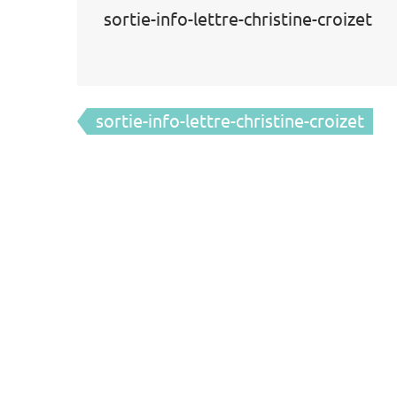
sortie-info-lettre-christine-croizet
Navigation
sortie-info-lettre-christine-croizet
de
l’article