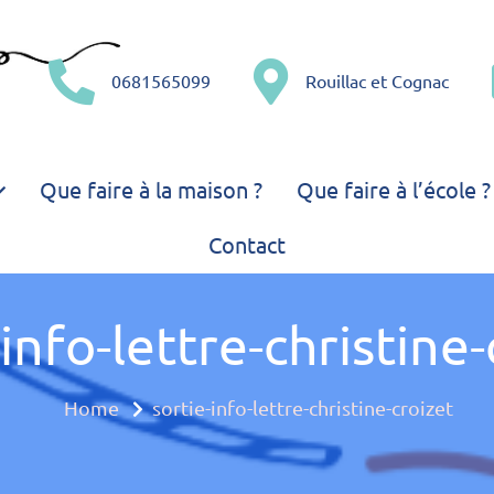
0681565099
Rouillac et Cognac
– Comme une libellule – 
'amusant !
Que faire à la maison ?
Que faire à l’école ?
e multiple
Contact
-info-lettre-christine-
Home
sortie-info-lettre-christine-croizet