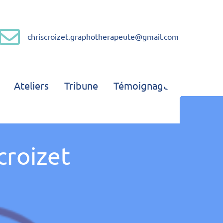
chriscroizet.graphotherapeute@gmail.com
Graphothérapeute
Ateliers
Tribune
Témoignages
croizet