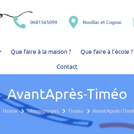
0681565099
Rouillac et Cognac
– Comme une libellule – 
'amusant !
Que faire à la maison ?
Que faire à l’école ?
e multiple
Contact
AvantAprès-Timéo
Home
Témoignages
Timéo
AvantAprès-Tim