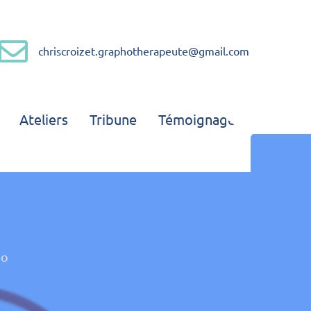
chriscroizet.graphotherapeute@gmail.com
Graphothérapeute
Ateliers
Tribune
Témoignages
éo