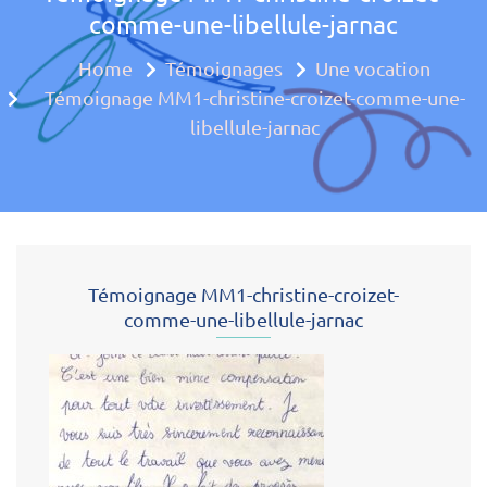
comme-une-libellule-jarnac
Approche mul
Home
Témoignages
Une vocation
Témoignage MM1-christine-croizet-comme-une-
libellule-jarnac
Témoignage MM1-christine-croizet-
comme-une-libellule-jarnac