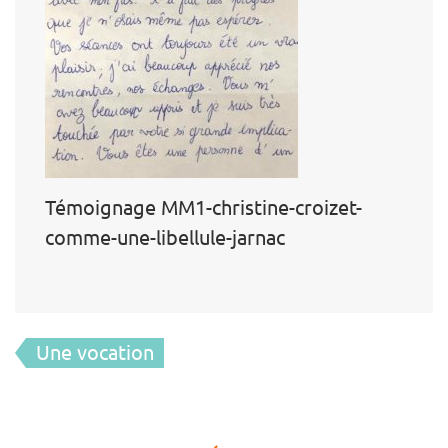
Témoignage MM1-christine-croizet-
comme-une-libellule-jarnac
Navigation
Une vocation
de
l’article